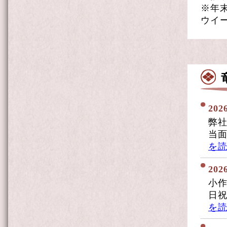
※年
ウイ
20
弊
当
を
20
小
日
を